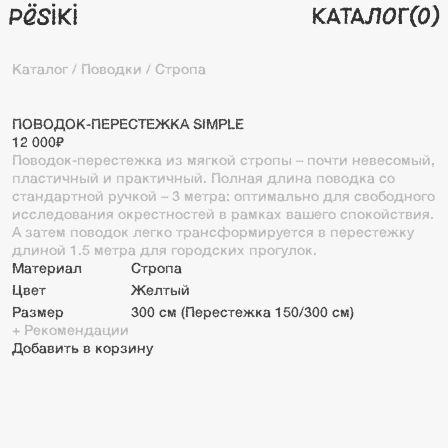
каталог
(0)
Каталог
/
Поводки
/
Стропа
ПОВОДОК-ПЕРЕСТЕЖКА SIMPLE
12 000₽
Поводок-перестежка из мягкой стропы – почти невесомый,
пластичный и практичный. Полная длина поводка со
стандартной ручкой – 3 метра: оптимально для свободного
исследования окрестностей в рамках вашего спокойствия.
А затем поводок легко трансформируется в перестежку
длиной 1.5 метра для городских прогулок.
Материал
Стропа
Цвет
Желтый
Размер
300 см (Перестежка 150/300 см)
+ Рекомендации
Добавить в корзину